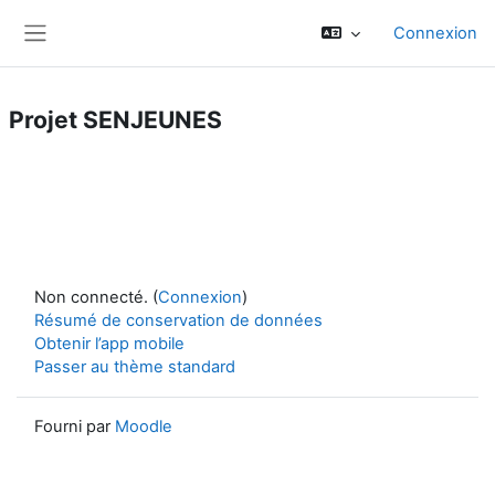
Passer au contenu principal
Connexion
Panneau latéral
Projet SENJEUNES
Non connecté. (
Connexion
)
Résumé de conservation de données
Obtenir l’app mobile
Passer au thème standard
Fourni par
Moodle